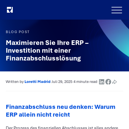
Menu
BLOG POST
Maximieren Sie Ihre ERP –
Investition mit einer
Finanzabschlusslösung
Written by
Loretti Madrid
·
Juli 29, 2025
·
4 minute read
·
Finanzabschluss neu denken: Warum
ERP allein nicht reicht
Der Prozess des finanziellen Abschlusses ist alles andere