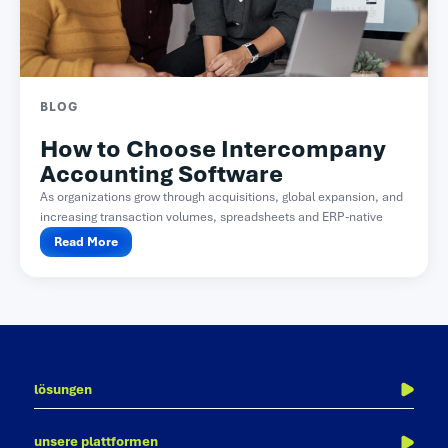
BLOG
How to Choose Intercompany
Accounting Software
As organizations grow through acquisitions, global expansion, and
increasing transaction volumes, spreadsheets and ERP-native
functionality often become difficult...
Read More
lösungen
finanzabschluss
unsere plattformen