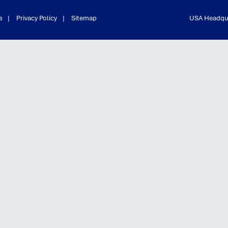
s
|
Privacy Policy
|
Sitemap
USA Headquar