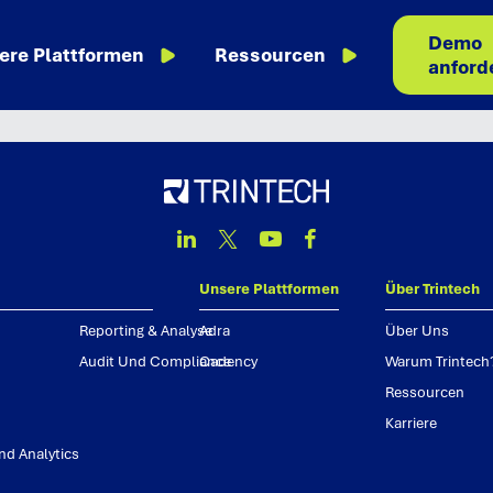
Demo
ere Plattformen
Ressourcen
anford
Linkedin
Twitter
Youtube
Facebook
unsere plattformen
über trintech
reporting & analyse
adra
über uns
audit und compliance
cadency
warum trintech
ressourcen
karriere
nd analytics