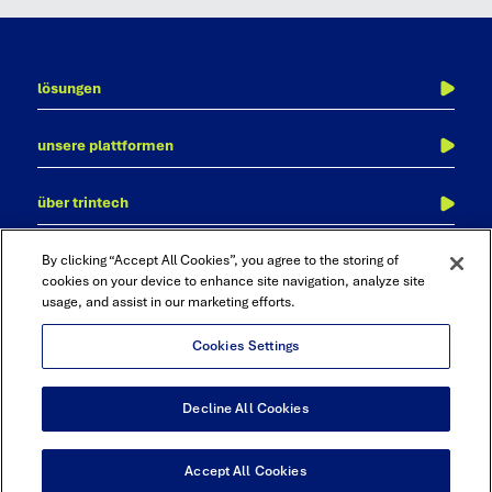
lösungen
finanzabschluss
unsere plattformen
transaktionsabgleich
adra
kontenabstimmung
über trintech
cadency
journalbuchung
über uns
finanzkonsolidierung, reporting und analytics
kontakt
By clicking “Accept All Cookies”, you agree to the storing of
warum trintech?
cookies on your device to enhance site navigation, analyze site
reporting & analyse
usage, and assist in our marketing efforts.
ressourcen
audit und compliance
karriere
Cookies Settings
Linkedin
Twitter
Youtube
Facebook
Decline All Cookies
©2026 Trintech. All Rights Reserved
Terms & Conditions
|
Privacy Policy
|
Sitemap
Accept All Cookies