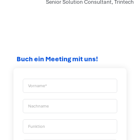
Senior Solution Consultant, Trintech
Buch ein Meeting mit uns!
V
o
r
N
n
a
a
c
m
F
h
e
u
n
*
n
a
: