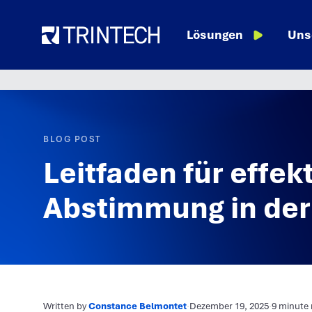
Language
Ressourcen
Lösungen
Uns
BLOG POST
Leitfaden für effek
Abstimmung in der
Written by
Constance Belmontet
·
Dezember 19, 2025
·
9 minute 