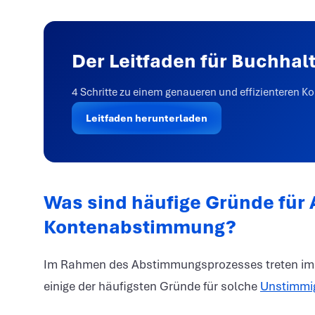
Der Leitfaden für Buchhal
4 Schritte zu einem genaueren und effizienteren
Leitfaden herunterladen
Was sind häufige Gründe für
Kontenabstimmung?
Im Rahmen des Abstimmungsprozesses treten imm
einige der häufigsten Gründe für solche
Unstimmig