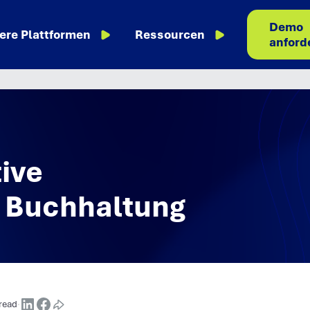
Demo
ere Plattformen
Ressourcen
anford
tive
 Buchhaltung
read
·